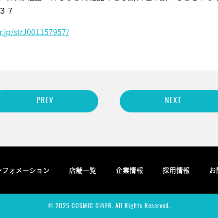
３７
.jp/strJ001157957/
PREV
NEXT
ンフォメーション
店舗一覧
企業情報
採用情報
お
© 2025 COSMIC DINER. All Rights Reserved.