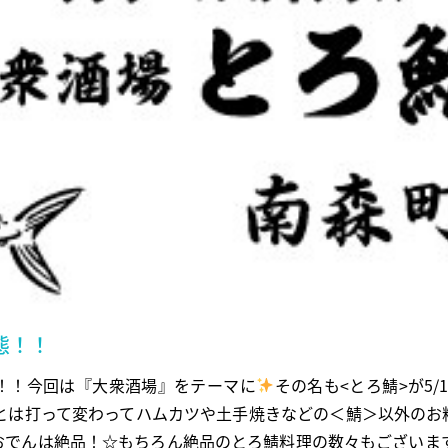
態！！
！！！今回は『大衆酒場』をテーマに
その名も<とろ鯖>が5/
Rとは打って変わってハムカツや土手焼きなどの＜鯖＞以外の
おでんは絶品！☆もちろん絶品のとろ鯖料理の数々もございます