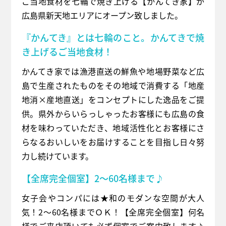
ご当地食材を七輪で焼き上げる【かんてき家】が
広島県新天地エリアにオープン致しました。
『かんてき』とは七輪のこと。かんてきで焼
き上げるご当地食材！
かんてき家では漁港直送の鮮魚や地場野菜など広
島で生産されたものをその地域で消費する「地産
地消×産地直送」をコンセプトにした逸品をご提
供。県外からいらっしゃったお客様にも広島の食
材を味わっていただき、地域活性化とお客様にさ
らなるおいしいをお届けすることを目指し日々努
力し続けています。
【全席完全個室】2～60名様まで♪
女子会やコンパには★和のモダンな空間が大人
気！2～60名様までＯＫ！【全席完全個室】何名
様でご来店頂いても必ず個室でご案内致します♪